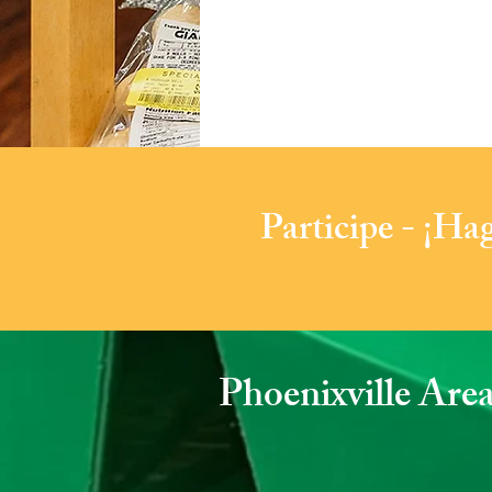
​Participe - ¡H
Phoenixville Are