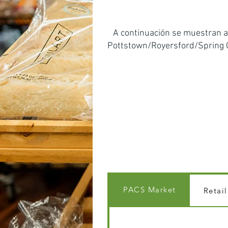
​A continuación se muestran a
Pottstown/Royersford/Spring Ci
PACS Market
Retai