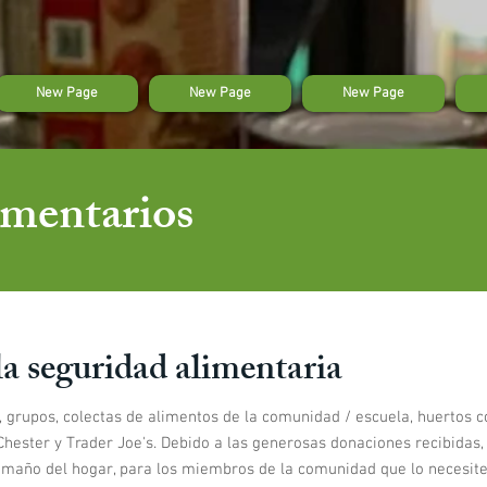
New Page
New Page
New Page
imentarios
a seguridad alimentaria
 grupos, colectas de alimentos de la comunidad / escuela, huertos co
hester y Trader Joe's. Debido a las generosas donaciones recibidas,
amaño del hogar, para los miembros de la comunidad que lo necesite