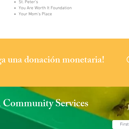
St. Peter's
You Are Worth It Foundation
Your Mom's Place
aga una donación monetaria!
a
Community Services