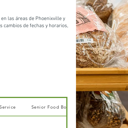
en las áreas de Phoenixville y
s cambios de fechas y horarios,
 Service
Senior Food Boxes
Simple Gesture 