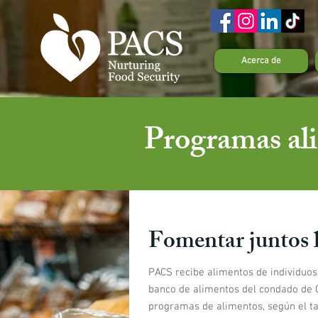
Acerca de
Programas al
Fomentar juntos l
PACS recibe alimentos de individuos,
banco de alimentos del condado de C
programas de alimentos, según el t