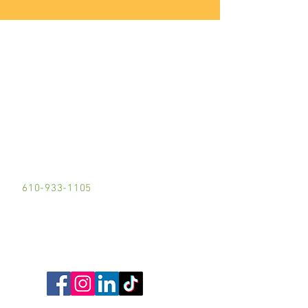
Phoenixville Area
Community
Services
UBICACIÓN:
101 Buchanan Street
Phoenixville, PA 19460
610-933-1105
¡Contáctenos!
​¡Socializa!