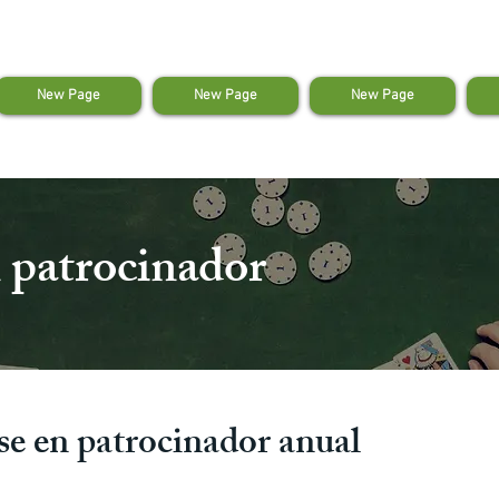
New Page
New Page
New Page
 patrocinador
ase en patrocinador anual