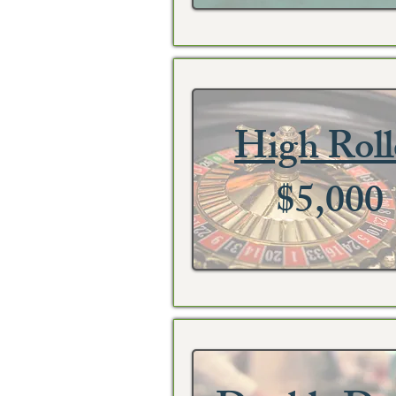
High Roll
$5,000