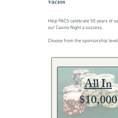
vacíos
Help PACS celebrate 50 years of se
our Casino Night a success.
Choose from the sponsorship level
All In
$10,000