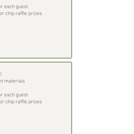
or each guest
or chip raffle prizes
)
t materials
or each guest
or chip raffle prizes