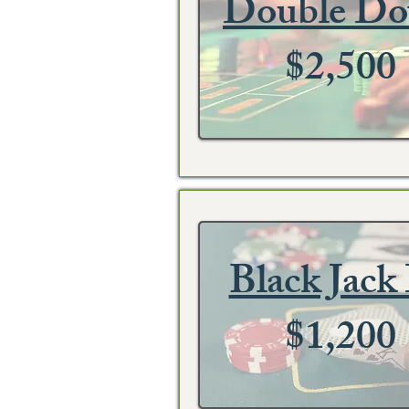
Double D
$2,500
Black Jack
$1,200