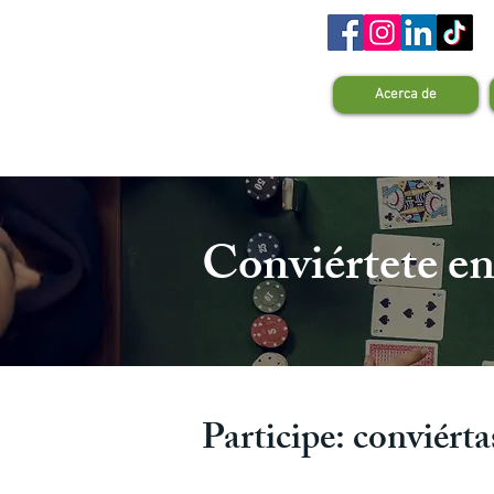
Acerca de
Conviértete en
Participe: conviért